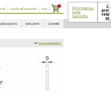
Le
0
Informativa
rati
Guida all'acquisto
Faq
pref
sulla
relat
raccolta
pr
ealizzazioni
Istruzioni
Contatti
torna indietro