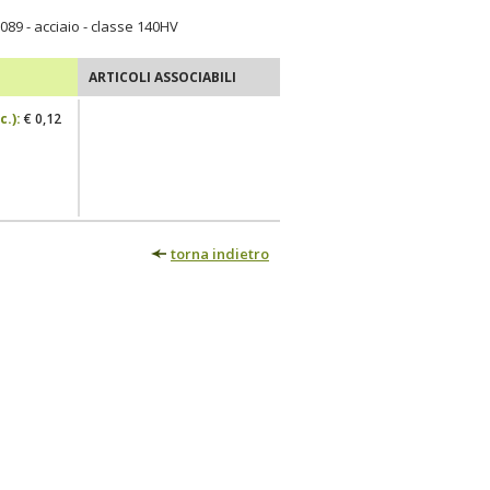
7089 - acciaio - classe 140HV
ARTICOLI ASSOCIABILI
c.
):
€ 0,12
torna indietro