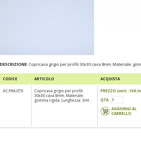
DESCRIZIONE
: Copricava grigio per profili 30x30 cava 8mm. Materiale: go
CODICE
ARTICOLO
ACQUISTA
AC.FINI.079
Copricava grigio per profili
PREZZO (
unit
- IVA
in
30x30 cava 8mm. Materiale:
QTÀ
gomma rigida. Lunghezza: 3mt
AGGIUNGI AL
CARRELLO