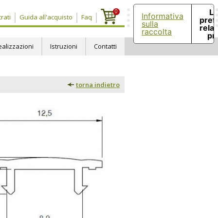
Le
0
Informativa
rati
Guida all'acquisto
Faq
pref
sulla
relat
raccolta
pr
ealizzazioni
Istruzioni
Contatti
torna indietro