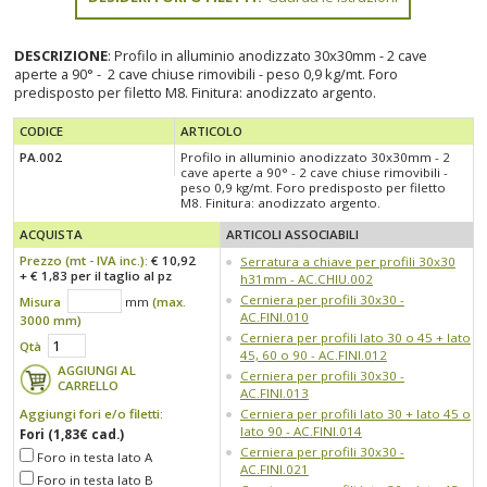
DESCRIZIONE
: Profilo in alluminio anodizzato 30x30mm - 2 cave
aperte a 90° - 2 cave chiuse rimovibili - peso 0,9 kg/mt. Foro
predisposto per filetto M8. Finitura: anodizzato argento.
CODICE
ARTICOLO
PA.002
Profilo in alluminio anodizzato 30x30mm - 2
cave aperte a 90° - 2 cave chiuse rimovibili -
peso 0,9 kg/mt. Foro predisposto per filetto
M8. Finitura: anodizzato argento.
ACQUISTA
ARTICOLI ASSOCIABILI
Prezzo (
mt
- IVA
inc.
):
€ 10,92
Serratura a chiave per profili 30x30
+ € 1,83 per il taglio al pz
h31mm - AC.CHIU.002
Cerniera per profili 30x30 -
Misura
mm
(max.
AC.FINI.010
3000 mm)
Cerniera per profili lato 30 o 45 + lato
Qtà
45, 60 o 90 - AC.FINI.012
AGGIUNGI AL
Cerniera per profili 30x30 -
CARRELLO
AC.FINI.013
Aggiungi fori e/o filetti:
Cerniera per profili lato 30 + lato 45 o
lato 90 - AC.FINI.014
Fori (1,83€ cad.)
Cerniera per profili 30x30 -
Foro in testa lato A
AC.FINI.021
Foro in testa lato B