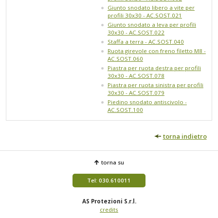
Giunto snodato libero a vite per
profili 30x30 - AC.SOST.021
Giunto snodato a leva per profili
30x30 - AC.SOST.022
Staffa a terra - AC.SOST.040
Ruota girevole con freno filetto M8 -
AC.SOST.060
Piastra per ruota destra per profili
30x30 - AC.SOST.078
Piastra per ruota sinistra per profili
30x30 - AC.SOST.079
Piedino snodato antiscivolo -
AC.SOST.100
torna indietro
torna su
Tel: 030.610011
AS Protezioni S.r.l.
credits