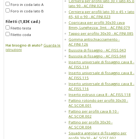
Cerniera per profili lato 30 + lato 45 o
Foro in coda lato A
lato 90 - AC.FINI.022
Foro in coda lato B
Cerniera per profili lato 30 o 45 + lato
45, 60 o 90 - AC.FINI.023
Filetti (1,83€ cad.)
Copricava per profili 30x30 cava
8mm, Lunghezza: 3mt. - AC.FINI.079
Filetto testa
Tappo per profilo 30x30 - AC.FINI.085
Filetto coda
Gomma antischiacciamento -
AC.FINI.126
Hai bisogno di aiuto?
Guarda le
istruzioni
Bussola di fissaggio - AC.FISS.043
Bussola di fissaggio - AC.FISS.044
Inserto universale di fissaggio cava 8 -
AC.FISS.114
Inserto universale di fissaggio cava 8 -
AC.FISS.115
Inserto universale di fissaggio cava 8 -
AC.FISS.116
Inserto estruso cava 8 - AC.FISS.118
Pattino rotondo per profili 30x30 -
AC.SCOR.001
Pattino per profili cava 8-10 -
AC.SCOR.002
Pattino per profili 30x30 -
AC.SCOR.004
Squadra angolare di fissaggio per
profili 30x30 - AC.SOST.002